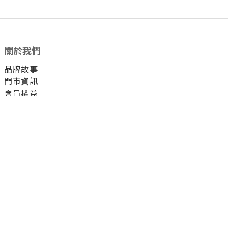
關於我們
品牌故事
門市資訊
會員權益
已選
0
件
前往購物車
顧客服務
付款方式
運送方式
退換貨方式
配客嘉循環包裝
聯絡我們