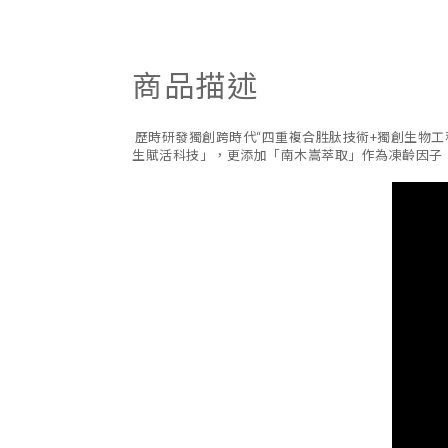
商品描述
歷時研發獨創跨時代“四重複合胜肽技術+獨創生物
生賦活科技」，更添加「南木嵩萃取」作為凍齡因子