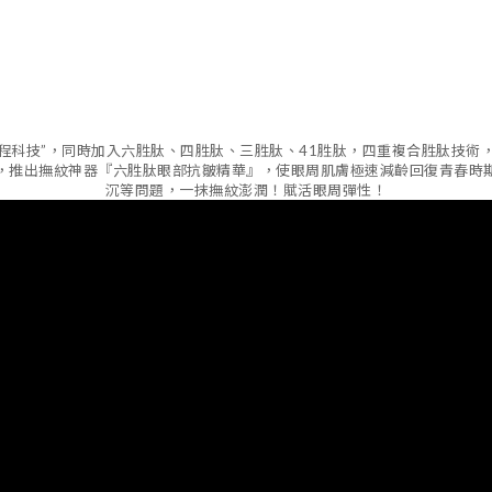
工程科技”，同時加入六胜肽、四胜肽、三胜肽、41胜肽，四重複合胜肽技術
，推出撫紋神器『六胜肽眼部抗皺精華』，使眼周肌膚極速減齡回復青春時
沉等問題，一抹撫紋澎潤！賦活眼周彈性！