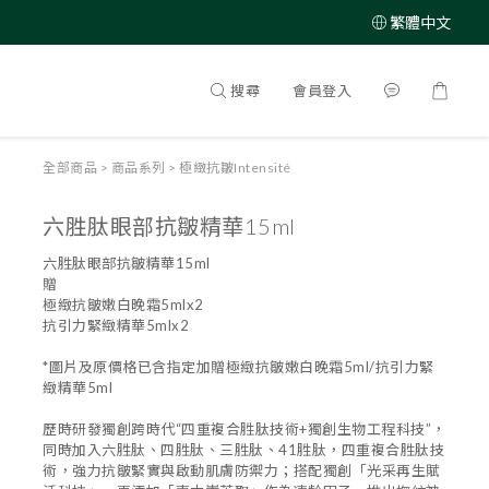
繁體中文
搜尋
會員登入
全部商品
>
商品系列
>
極緻抗皺Intensité
六胜肽眼部抗皺精華15ml
六胜肽眼部抗皺精華15ml
贈
極緻抗皺嫩白晚霜5mlx2
抗引力緊緻精華5mlx2
*圖片及原價格已含指定加贈極緻抗皺嫩白晚霜5ml/抗引力緊
緻精華5ml
歷時研發獨創跨時代“四重複合胜肽技術+獨創生物工程科技”，
同時加入六胜肽、四胜肽、三胜肽、41胜肽，四重複合胜肽技
術，強力抗皺緊實與啟動肌膚防禦力；搭配獨創「光采再生賦