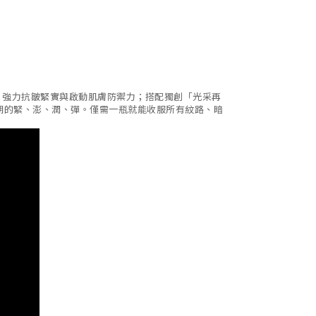
，強力抗皺緊實與啟動肌膚防禦力；搭配獨創「光采再
期的緊、澎、潤、彈。僅需一瓶就能收服所有紋路、暗