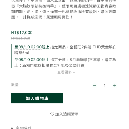
活科技」，更添加「南木嵩萃取」作為凍齡因子，推出撫紋神
器『六胜肽眼部抗皺精華』，使眼周肌膚極速減齡回復青春時
期的緊、澎、潤、彈。僅需一瓶就能收服所有紋路、暗沉等問
題，一抹撫紋澎潤！賦活眼周彈性！
NT$12,000
NT$21,960
至
08/10 02:00
截止
指定商品，全館任2件贈 THD黃金煥白
精華5ml
至
08/10 02:00
截止
指定分類，8月滿額贈(不累贈，贈完為
止；滿額門檻以扣購物金折抵後金額計算)
查看更多
數量
加入購物車
立即購買
加入追蹤清單
商品描述