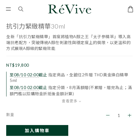
抗引力緊緻精華30ml
全新「抗引力緊緻精華」首度將植物A醇之王『太子參精萃』導入高
端抗老配方，突破傳統A醇在刺激性與穩定度上的侷限，以更溫和的
方式展現A醇級的緊緻效能
NT$19,800
至
08/10 02:00
截止
指定商品，全館任2件贈 THD黃金煥白精華
5ml
至
08/10 02:00
截止
指定分類，8月滿額贈(不累贈，贈完為止；滿
額門檻以扣購物金折抵後金額計算)
查看更多
數量
加入購物車
立即購買