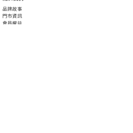
品牌故事
門市資訊
會員權益
顧客服務
付款方式
運送方式
退換貨方式
配客嘉循環包裝
聯絡我們
客服電話：0800-012-021
客服信箱：ReVivetw@meala.com.tw
客服時段：週一至週五9:30~12:30，13:30~18:30