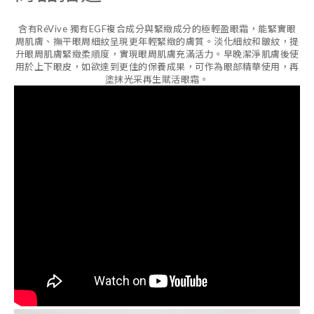
含有RéVive 獨有EGF複合成分與緊緻成分的極輕盈眼霜，能緊實眼
周肌膚、撫平眼周細紋呈現更年輕緊緻的膚質。淡化細紋和皺紋，提
升眼周肌膚緊緻柔順度，實現眼周肌膚充滿活力。早晚潔淨肌膚後使
用於上下眼皮，如欲達到更佳的保養成果，可作為眼部精華使用，再
塗抹光采再生賦活眼霜。