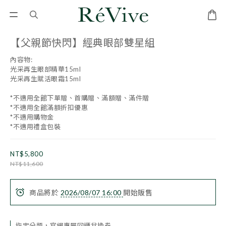
【父親節快閃】經典眼部雙星組
內容物:
光采再生眼部精華15ml
光采再生賦活眼霜15ml
*不適用全館下單贈、首購贈、滿額贈、滿件贈
﻿﻿*不適用全館滿額折扣優惠
*不適用購物金
*不適用禮盒包裝
NT$5,800
NT$11,600
商品將於
2026/08/07 16:00
開始販售
指定分類，官網專屬回櫃兌換券