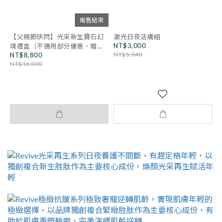
販售結束
【父親節快閃】光采新生寶石幻
激光日夜活膚組
NT$3,000
境禮盒（不適用部分優惠、贈
NT$5,040
NT$8,800
禮）
NT$16,000