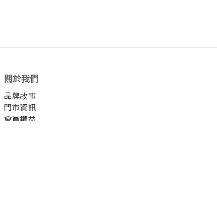
關於我們
品牌故事
門市資訊
會員權益
顧客服務
付款方式
運送方式
退換貨方式
配客嘉循環包裝