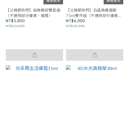
販售結束
販售結束
【父親節快閃】經典眼部雙星組
【父親節快閃】白晶煥膚面膜
（不適用部分優惠、贈禮）
75ml雙件組（不適用部分優惠、
NT$5,800
NT$6,000
贈禮）
NT$11,600
NT$12,000