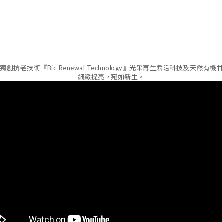
創抗老技術『Bio Renewal Technology』光采再生賦活科技及
細緻提亮，宛如新生。