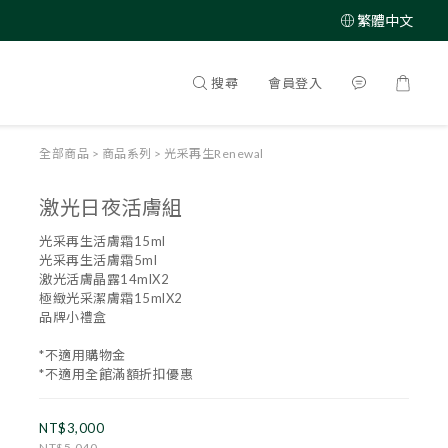
繁體中文
搜尋
會員登入
全部商品
>
商品系列
>
光采再生Renewal
激光日夜活膚組
光采再生活膚霜15ml
光采再生活膚霜5ml
激光活膚晶露14mlX2
極緻光采潔膚霜15mlX2
品牌小禮盒
*不適用購物金
﻿﻿*不適用全館滿額折扣優惠
NT$3,000
NT$5,040