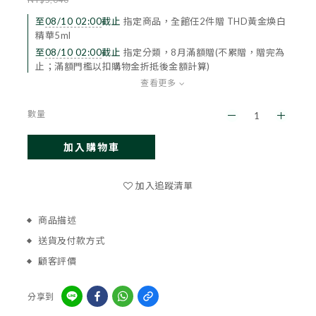
至
08/10 02:00
截止
指定商品，全館任2件贈 THD黃金煥白
精華5ml
至
08/10 02:00
截止
指定分類，8月滿額贈(不累贈，贈完為
止；滿額門檻以扣購物金折抵後金額計算)
查看更多
數量
加入購物車
立即購買
加入追蹤清單
商品描述
送貨及付款方式
顧客評價
分享到