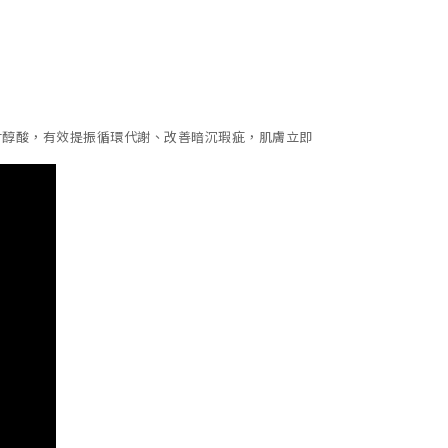
天然有機甘醇酸，有效提振循環代謝、改善暗沉瑕疵，肌膚立即