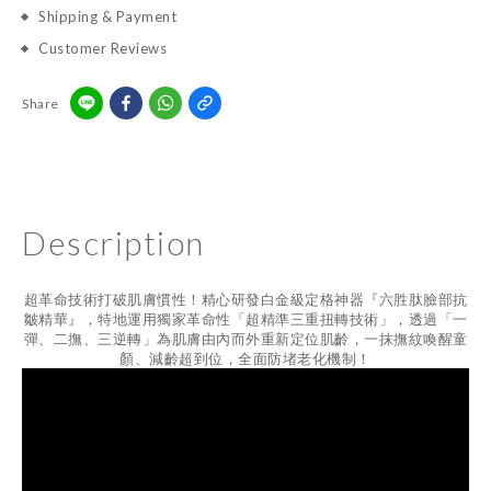
Shipping & Payment
Customer Reviews
Share
Description
超革命技術打破肌膚慣性！精心研發白金級定格神器『六胜肽臉部抗
皺精華』，特地運用獨家革命性「超精準三重扭轉技術」，透過「一
彈、二撫、三逆轉」為肌膚由內而外重新定位肌齡，一抹撫紋喚醒童
顏、減齡超到位，全面防堵老化機制！