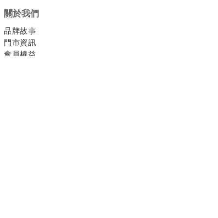
關於我們
品牌故事
門市資訊
會員權益
顧客服務
付款方式
運送方式
退換貨方式
配客嘉循環包裝
聯絡我們
客服電話：0800-012-021
客服信箱：ReVivetw@meala.com.tw