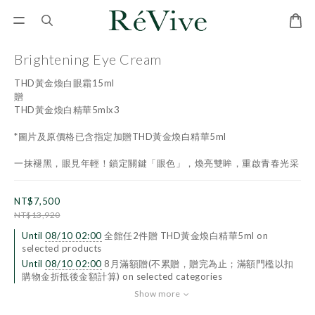
Brightening Eye Cream
THD黃金煥白眼霜15ml
贈
THD黃金煥白精華5mlx3
*圖片及原價格已含指定加贈THD黃金煥白精華5ml
一抹褪黑，眼見年輕！鎖定關鍵「眼色」，煥亮雙眸，重啟青春光采
NT$7,500
NT$13,920
Until
08/10 02:00
全館任2件贈 THD黃金煥白精華5ml on
selected products
Until
08/10 02:00
8月滿額贈(不累贈，贈完為止；滿額門檻以扣
購物金折抵後金額計算) on selected categories
Show more