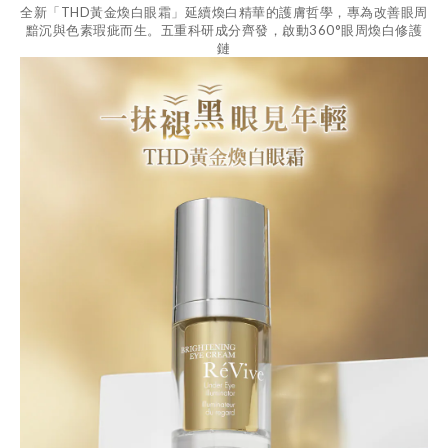
全新「THD黃金煥白眼霜」延續煥白精華的護膚哲學，專為改善眼周
黯沉與色素瑕疵而生。五重科研成分齊發，啟動360°眼周煥白修護
鏈